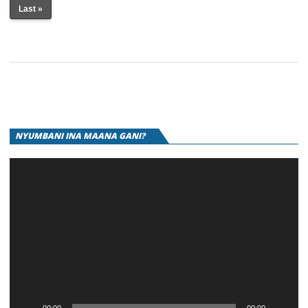
Last »
V
NYUMBANI INA MAANA GANI?
P
00:00
00:00