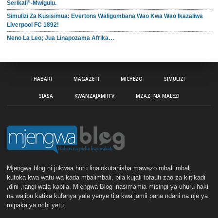
Serikali”-Mwigulu.
Simulizi Za Kusisimua: Evertons Waligombana Wao Kwa Wao Ikazaliwa
Liverpool FC 1892!
Neno La Leo; Jua Linapozama Afrika…
HABARI
MAGAZETI
MICHEZO
SIMULIZI
SIASA
KWANZAJAMIITV
MZAZI NA MALEZI
Mjengwa blog ni jukwaa huru linalokutanisha mawazo mbali mbali
kutoka kwa watu wa kada mbalimbali, bila kujali tofauti zao za kiitikadi
,dini ,rangi wala kabila. Mjengwa Blog inasimamia misingi ya uhuru haki
na wajibu katika kufanya yale yenye tija kwa jamii pana ndani na nje ya
mipaka ya nchi yetu.