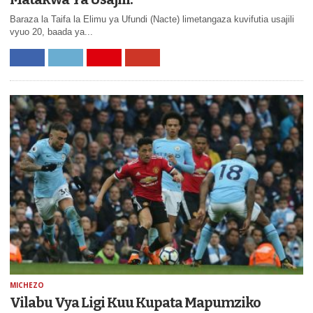
Baraza la Taifa la Elimu ya Ufundi (Nacte) limetangaza kuvifutia usajili
vyuo 20, baada ya...
MICHEZO
Vilabu Vya Ligi Kuu Kupata Mapumziko